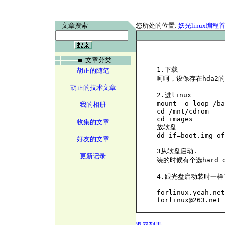
文章搜索
您所处的位置:
妖光linux编程
文章分类
1.下载 

胡正的随笔
呵呵，设保存在hda2的/b
胡正的技术文章
2.进linux

mount -o loop /ba
我的相册
cd /mnt/cdrom 

cd images

收集的文章
放软盘 

dd if=boot.img of
好友的文章
3从软盘启动. 

更新记录
装的时候有个选hard d
4.跟光盘启动装时一样
forlinux.yeah.net
