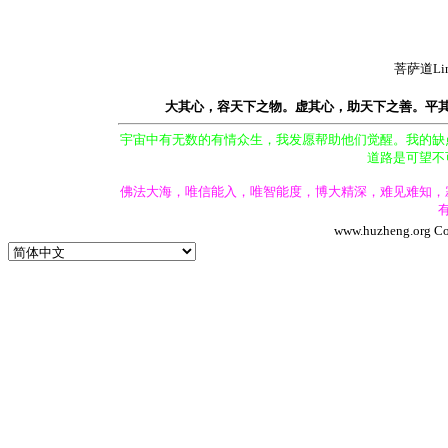
菩萨道Li
大其心，容天下之物。虚其心，助天下之善。平
宇宙中有无数的有情众生，我发愿帮助他们觉醒。我的缺
道路是可望不
佛法大海，唯信能入，唯智能度，博大精深，难见难知，
www.huzheng.org Cop